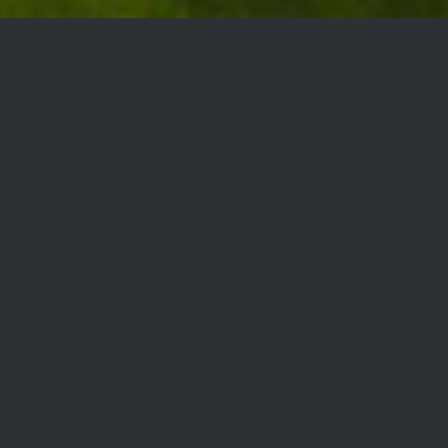
VIP SEKTOR
VIP sektor je namenjen gledaocima koji žele da
dožive fudbal na drugačiji način i provedu prijatno
vreme pre i tokom utakmice. U TSC Areni se nalazi 4
VIP sektora na tribini ZAPAD, u kojima pored
odličnog pogleda na teren sve gledaoce očekuje
prijatno druženje uz neograničeno posluženje
bezalkoholnih pića. Sektori VIP Bronz, VIP Silver i
VIP Gold se nalaze na 1. spratu Tribine ZAPAD dok
se sektor VIP Platinum nalazi na 2. spratu tribine
ZAPAD sa najboljim pogledom na teren.
U sektoru VIP Platinum gostima je na raspolaganju
neograničena konzumacija hrane i pića. Sva sedišta
VIP Platinum sektora poseduju ugrađene grejače